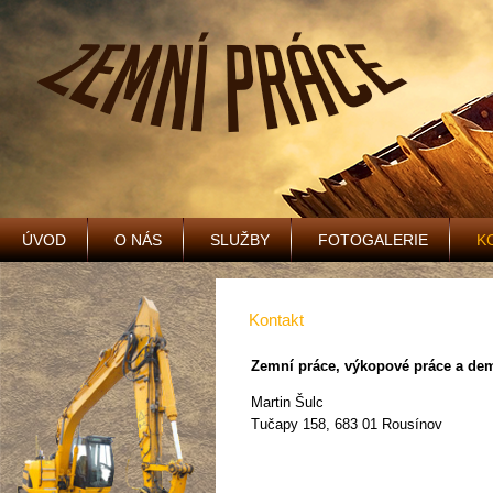
ÚVOD
O NÁS
SLUŽBY
FOTOGALERIE
K
Kontakt
Zemní práce, výkopové práce a de
Martin Šulc
Tučapy 158,
683 01 Rousínov